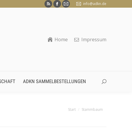
info@adkn.de
RSS
Facebook
E-
EDSCHAFT
ADKN SAMMELBESTELLUNGEN
Search:
page
page
Mail
opens
opens
page
in
in
opens
new
new
in
Home
Impressum
window
window
new
window
SCHAFT
ADKN SAMMELBESTELLUNGEN
Search:
Sie befinden sich hier:
Start
Stammbaum