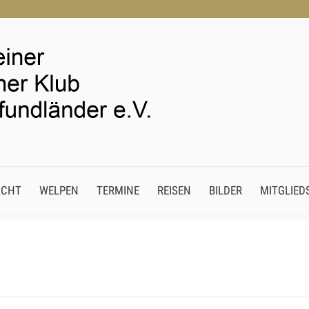
 ZUCHT
WELPEN
TERMINE
REISEN
BILDER
MITGLI
UCHT
WELPEN
TERMINE
REISEN
BILDER
MITGLIED