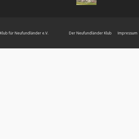
Klub für Neufundländer e.V.
Der Neufundländer Klub
Impressum