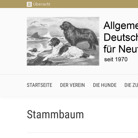
Übersicht
STARTSEITE
DER VEREIN
DIE HUNDE
DIE
STARTSEITE
DER VEREIN
DIE HUNDE
DIE Z
Stammbaum