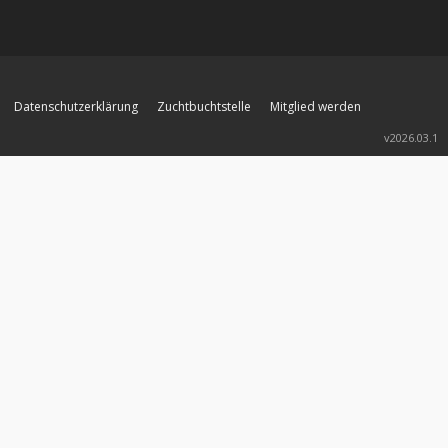
Datenschutzerklärung
Zuchtbuchtstelle
Mitglied werden
v2026.03.1