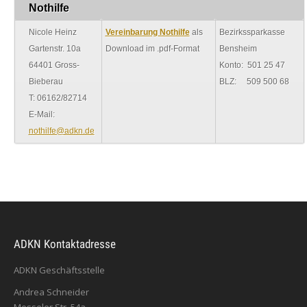
Nothilfe
Nicole Heinz
Vereinbarung Nothilfe
als
Bezirkssparkasse
Gartenstr. 10a
Download im .pdf-Format
Bensheim
64401 Gross-
Konto: 501 25 47
Bieberau
BLZ: 509 500 68
T: 06162/82714
E-Mail:
nothilfe@adkn.de
ADKN Kontaktadresse
ADKN Geschäftsstelle
Andrea Schneider