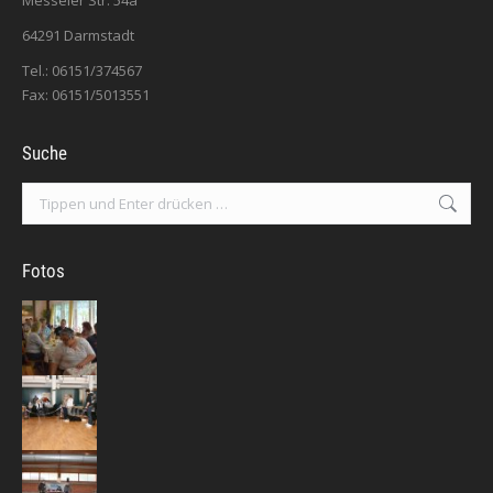
Messeler Str. 54a
64291 Darmstadt
Tel.: 06151/374567
Fax: 06151/5013551
Suche
Search:
Fotos