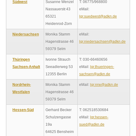
Südwest
Susanne Wenzel
T: 06775/968800
Nassauerstr.43
eMail:
65321
lgr.suedwest@adkn.de
Heidenrod-Zorn
Niedersachsen
Monika Stamm
eMail:
Hagenstrasse 46
lgr.niedersachsen@adkn.de
59379 Selm
Thüringen
Ivonne Strauch
T: 030-66460656
Sachsen-Anhalt
Seeadlerweg 53
eMail:
lgr.thueringen-
12355 Berlin
sachsen@adkn.de
Nordrhein-
Monika Stamm
eMail:
lgr.nrw@adkn.de
Westfalen
Hagenstrasse 46
59379 Selm
Hessen-Süd
Gerhard Becker
T: 062518530684
Schulzengasse
eMail:
lgr.hessen-
19a
sued@adkn.de
64625 Bensheim