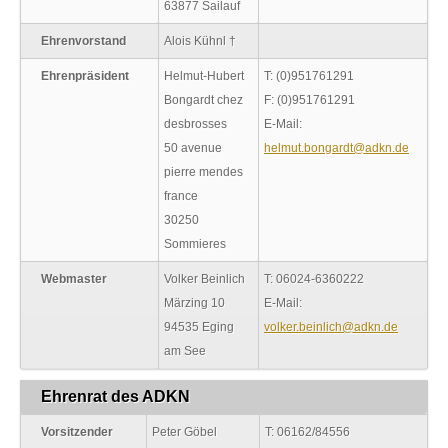
63877 Sailauf
Ehrenvorstand
Alois Kühnl †
Ehrenpräsident
Helmut-Hubert
T: (0)951761291
Bongardt chez
F: (0)951761291
desbrosses
E-Mail:
50 avenue
helmut.bongardt@adkn.de
pierre mendes
france
30250
Sommieres
Webmaster
Volker Beinlich
T: 06024-6360222
Märzing 10
E-Mail:
94535 Eging
volker.beinlich@adkn.de
am See
Ehrenrat des ADKN
Vorsitzender
Peter Göbel
T: 06162/84556