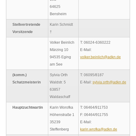
64625
Bensheim
Stellvertretende
Karin Schmidt
Vorsitzende
†
Volker Beinlich
T: 06024-6360222
Märzing 10
E-Mail:
94535 Eging
volker.beinlich@adkn.de
am See
(komm.)
Sylvia Orth
T: 06095/8187
Schatzmeisterin
Waldstr. 5
E-Mail:
sylvia.orth@adkn.de
63857
Waldaschaff
Hauptzuchtwartin
Karin Worofka
T: 06464/911753
Höhenstraße 1
F: 06464/911755
35239
E-Mail:
Steffenberg
karin.wrofka@adkn.de