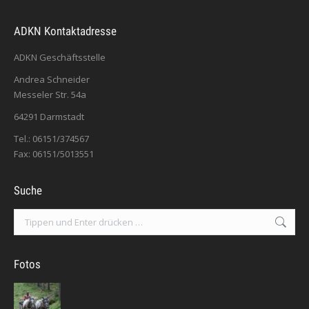
ADKN Kontaktadresse
ADKN Geschäftsstelle
Andrea Schneider
Messeler Str. 54a
64291 Darmstadt
Tel.: 06151/374567
Fax: 06151/5013551
Suche
Search:
Fotos