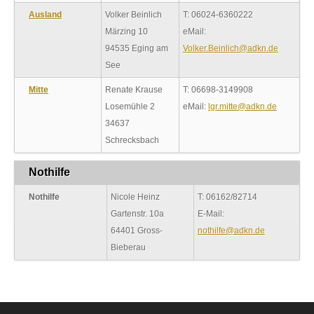
Ausland
Volker Beinlich
T: 06024-6360222
Märzing 10
eMail:
94535 Eging am
Volker.Beinlich@adkn.de
See
Mitte
Renate Krause
T: 06698-3149908
Losemühle 2
eMail:
lgr.mitte@adkn.de
34637
Schrecksbach
Nothilfe
Nothilfe
Nicole Heinz
T: 06162/82714
Gartenstr. 10a
E-Mail:
64401 Gross-
nothilfe@adkn.de
Bieberau