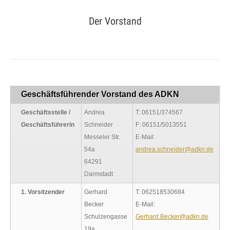
Der Vorstand
Sie befinden sich hier:
Geschäftsführender Vorstand des ADKN
Geschäftsstelle /
Andrea
T: 06151/374567
Geschäftsführerin
Schneider
F: 06151/5013551
Messeler Str.
E-Mail:
54a
andrea.schneider@adkn.de
64291
Darmstadt
1. Vorsitzender
Gerhard
T: 062518530684
Becker
E-Mail:
Schulzengasse
Gerhard.Becker@adkn.de
19a