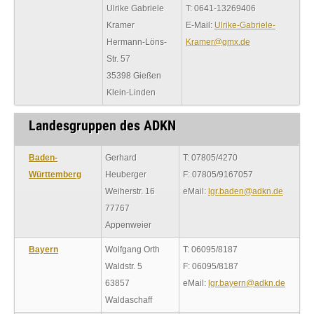
Ulrike Gabriele
T: 0641-13269406
Kramer
E-Mail:
Ulrike-Gabriele-
Hermann-Löns-
Kramer@gmx.de
Str. 57
35398 Gießen
Klein-Linden
Landesgruppen des ADKN
Baden-
Gerhard
T: 07805/4270
Württemberg
Heuberger
F: 07805/9167057
Weiherstr. 16
eMail:
lgr.baden@adkn.de
77767
Appenweier
Bayern
Wolfgang Orth
T: 06095/8187
Waldstr. 5
F: 06095/8187
63857
eMail:
lgr.bayern@adkn.de
Waldaschaff