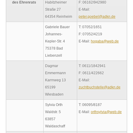
des Ehrenrats
Habitzheimer
F: 06162/942980
Straße 27
E-Mail:
64354 Reinheim
peter.goebel@adkn.de
Gabriele Bauer
T: 07052/1651
Johannes-
F: 07052/4219
Kepler-Str. 4
E-Mail:
hogaba@web.de
75378 Bad
Liebenzell
Dagmar
T: 0611/1842941
Emmermann
F: 0611/422662
Karrnweg 13
E-Mail:
65199
zuchtbuchstelle@adkn.de
Wiesbaden
Sylvia Orth
T: 06095/8187
Waldstr. 5
E-Mail:
orthsylvia@web.de
63857
Waldaschaff