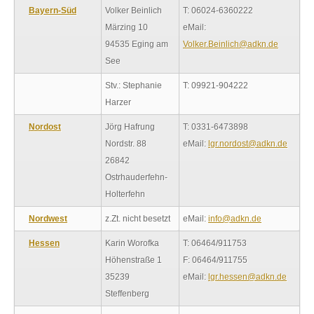
Bayern-Süd
Volker Beinlich
T: 06024-6360222
Märzing 10
eMail:
94535 Eging am
Volker.Beinlich@adkn.de
See
Stv.: Stephanie
T: 09921-904222
Harzer
Nordost
Jörg Hafrung
T: 0331-6473898
Nordstr. 88
eMail:
lgr.nordost@adkn.de
26842
Ostrhauderfehn-
Holterfehn
Nordwest
z.Zt. nicht besetzt
eMail:
info@adkn.de
Hessen
Karin Worofka
T: 06464/911753
Höhenstraße 1
F: 06464/911755
35239
eMail:
lgr.hessen@adkn.de
Steffenberg