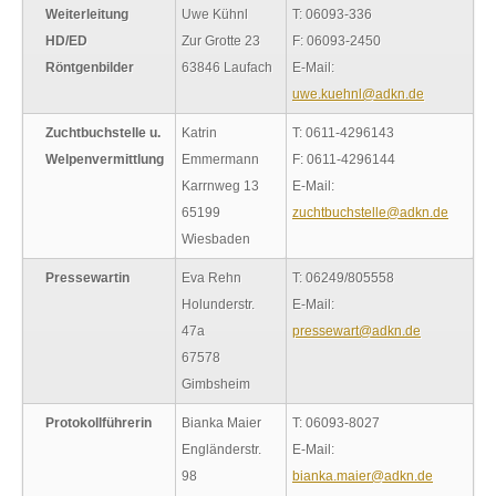
Weiterleitung
Uwe Kühnl
T: 06093-336
HD/ED
Zur Grotte 23
F: 06093-2450
Röntgenbilder
63846 Laufach
E-Mail:
uwe.kuehnl@adkn.de
Zuchtbuchstelle u.
Katrin
T: 0611-4296143
Welpenvermittlung
Emmermann
F: 0611-4296144
Karrnweg 13
E-Mail:
65199
zuchtbuchstelle@adkn.de
Wiesbaden
Pressewartin
Eva Rehn
T: 06249/805558
Holunderstr.
E-Mail:
47a
pressewart@adkn.de
67578
Gimbsheim
Protokollführerin
Bianka Maier
T: 06093-8027
Engländerstr.
E-Mail:
98
bianka.maier@adkn.de