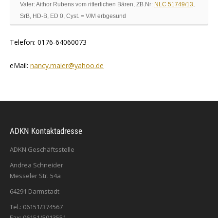
Vater: Aithor Rubens vom ritterlichen Bären, ZB.Nr:
NLC 51749/13
,
SrB, HD-B, ED 0, Cyst. = V/M erbgesund
Telefon: 0176-64060073
eMail:
nancy.maier@yahoo.de
ADKN Kontaktadresse
ADKN Geschäftsstelle
Andrea Schneider
Messeler Str. 54a
64291 Darmstadt
Tel.: 06151/374567
Fax: 06151/5013551