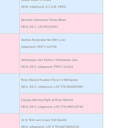
HD-B, erbgesund, K.C.S.B. F8911
Neverine Silverstone Frosty Winter
HD-A, ED 1, LOI 08/143321
Norkros Remember Me With Love
erbgesund, PKR II 112749
Helmowego Jaru Karina z Helmowego Jaru
HD-B, ED 0, erbgesund, PKR II 111423
Rose Wanted Acadian French It Will Speak
HD-A, ED 0, erbgesund, LOF 2TN 36445/5395
Cayuga Morning Flight at Rose Wanted
HD-A, ED 0, erbgesund, LOF 2TN 36651/6749
de la Terre aux Loups Tutti Quanti
HD-A, erbgesund, LOF 2 TN 030730/04724