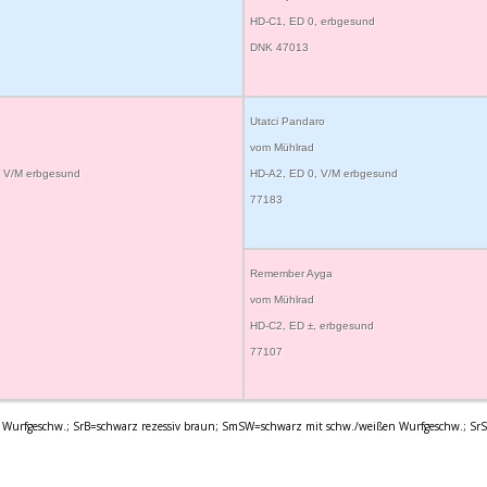
HD-C1, ED 0, erbgesund
DNK 47013
Utatci Pandaro
vom Mühlrad
, V/M erbgesund
HD-A2, ED 0, V/M erbgesund
77183
Remember Ayga
vom Mühlrad
HD-C2, ED ±, erbgesund
77107
Wurfgeschw.; SrB=schwarz rezessiv braun; SmSW=schwarz mit schw./weißen Wurfgeschw.; SrS