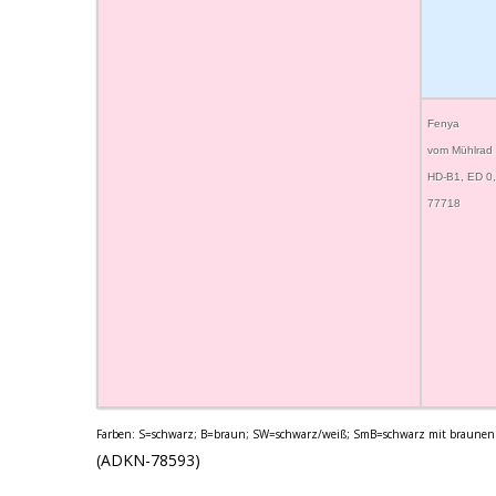
Fenya
vom Mühlrad
HD-B1, ED 0
77718
Farben: S=schwarz; B=braun; SW=schwarz/weiß; SmB=schwarz mit braunen 
(ADKN-78593)