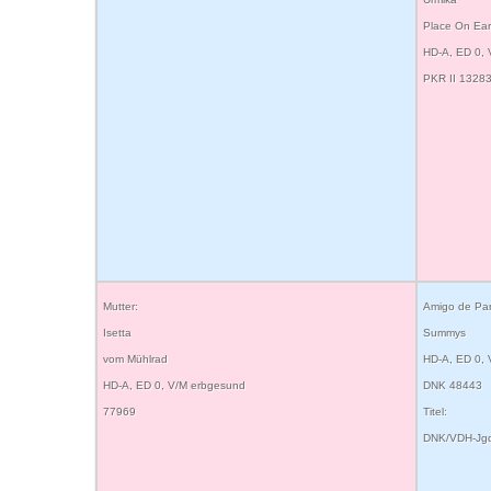
Place On Ear
HD-A, ED 0,
PKR II 1328
Mutter:
Amigo de Pars
Isetta
Summys
vom Mühlrad
HD-A, ED 0,
HD-A, ED 0, V/M erbgesund
DNK 48443
77969
Titel:
DNK/VDH-Jg