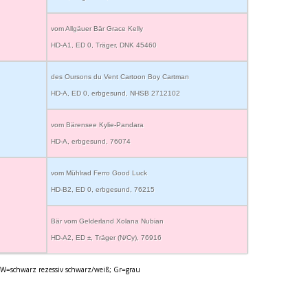
vom Allgäuer Bär Grace Kelly
HD-A1, ED 0, Träger, DNK 45460
des Oursons du Vent Cartoon Boy Cartman
HD-A, ED 0, erbgesund, NHSB 2712102
vom Bärensee Kylie-Pandara
HD-A, erbgesund, 76074
vom Mühlrad Ferro Good Luck
HD-B2, ED 0, erbgesund, 76215
Bär vom Gelderland Xolana Nubian
HD-A2, ED ±, Träger (N/Cy), 76916
W=schwarz rezessiv schwarz/weiß; Gr=grau