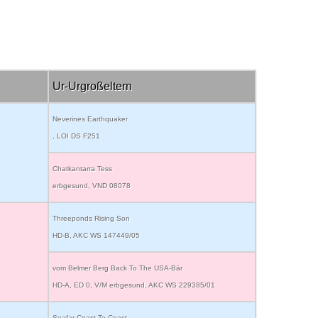
Ur-Urgroßeltern
Neverines Earthquaker
, LOI DS F251
Chatkantarra Tess
erbgesund, VND 08078
Threeponds Rising Son
HD-B, AKC WS 147449/05
vom Belmer Berg Back To The USA-Bär
HD-A, ED 0, V/M erbgesund, AKC WS 229385/01
Seafar Coast To Coast