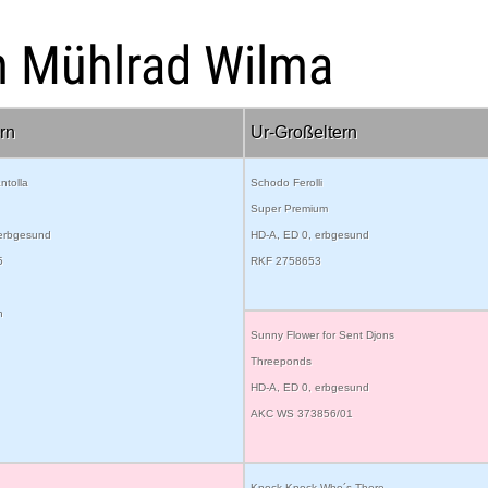
m Mühlrad Wilma
rn
Ur-Großeltern
ntolla
Schodo Ferolli
Super Premium
 erbgesund
HD-A, ED 0, erbgesund
5
RKF 2758653
h
Sunny Flower for Sent Djons
Threeponds
HD-A, ED 0, erbgesund
AKC WS 373856/01
Knock Knock Who´s There