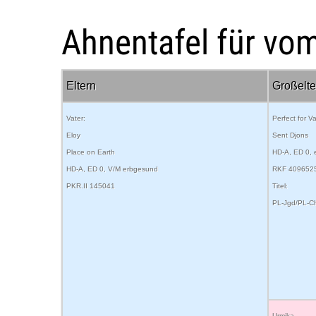
Ahnentafel für vo
Eltern
Großelte
Vater:
Perfect for Va
Eloy
Sent Djons
Place on Earth
HD-A, ED 0,
HD-A, ED 0, V/M erbgesund
RKF 409652
PKR.II 145041
Titel:
PL-Jgd/PL-C
Urmika