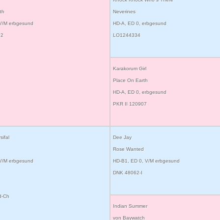
th
Neverines
 V/M erbgesund
HD-A, ED 0, erbgesund
32
LO1244334
Karakorum Girl
Place On Earth
HD-A, ED 0, erbgesund
PKR II 120907
ifal
Dee Jay
Rose Wanted
 V/M erbgesund
HD-B1, ED 0, V/M erbgesund
DNK 48062-I
d-Ch
Indian Summer
von Baywatch