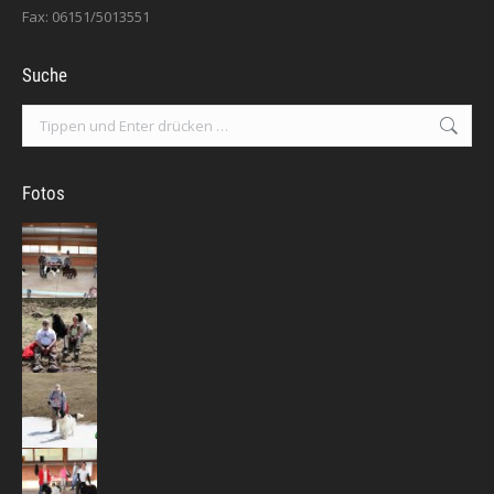
Fax: 06151/5013551
Suche
Search:
Fotos