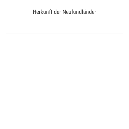
Herkunft der Neufundländer
Sie befinden sich hier: