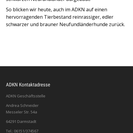
So blicken wir heute, auch im ADKN auf einen
hervorragenden Tierbestand reinrassiger, edler
schwarzer und brauner Neufundländerhunde zurück.
ADKN Kontaktadresse
ADKN Geschäftsstelle
Andrea Schneider
Messeler Str. 54a
64291 Darmstadt
Tel.: 06151/374567